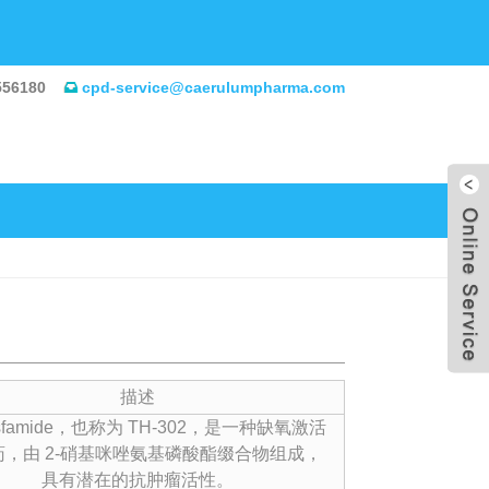
556180
cpd-service@caerulumpharma.com
描述
osfamide，也称为 TH-302，是一种缺氧激活
药，由 2-硝基咪唑氨基磷酸酯缀合物组成，
具有潜在的抗肿瘤活性。