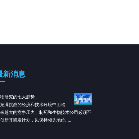
最新消息
物研究的七大趋势...
ARS-1620：一种有前途
充满挑战的经济和技术环境中面临
制剂...
来越大的竞争压力，制药和生物技术公司必须不
根据发表在《Cell》上
创新其研发计划，以保持领先地位......
研究人员开发出了一种名为 
KRASG12C 特异性
退。 “这项研究提供了