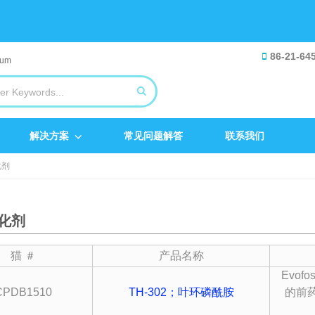
86-21-64
解决方案
常见问题解答
联系我们
化剂
烷化剂
猫 ＃
产品名称
Evof
CPDB1510
TH-302；叶环磷酰胺
的前