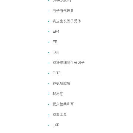
DNA烷化剂
电子电气设备
表皮生长因子受体
EP4
ER
FAK
成纤维细胞生长因子
FLT3
谷氨酰胺酶
我愿意
爱尔兰共和军
成套工具
LXR