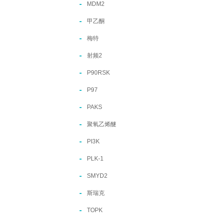
MDM2
甲乙酮
梅特
射频2
P90RSK
P97
PAKS
聚氧乙烯醚
PI3K
PLK-1
SMYD2
斯瑞克
TOPK