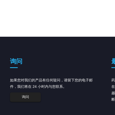
询问
如果您对我们的产品有任何疑问，请留下您的电子邮
阿斯利康 (AstraZeneca) 获得监管推
药
件，我们将在 24 小时内与您联系。
动...
在
在美国和欧洲监管机构接受其药物的监管提交后，
越
询问
阿斯利康的肿瘤产品组合周二获得双重提升，这是
断
赢得这些药物批准的第一步。 ...