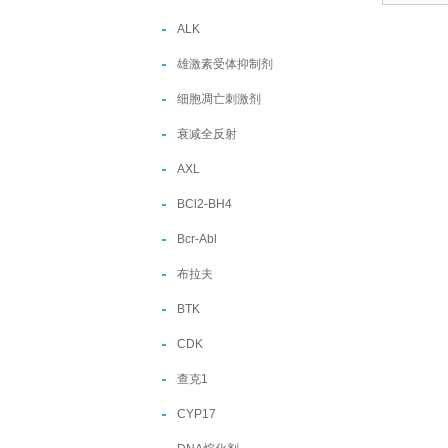
ALK
雄激素受体抑制剂
细胞凋亡刺激剂
衰减全反射
AXL
BCl2-BH4
Bcr-Abl
布拉夫
BTK
CDK
查克1
CYP17