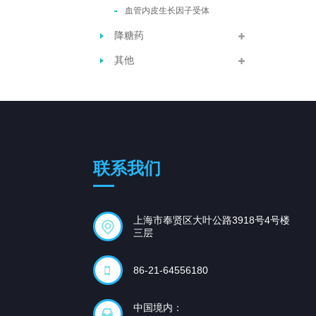
血管内皮生长因子受体
降糖药
其他
联系我们
上海市奉贤区大叶公路3918号4号楼
三层
86-21-64556180
中国境内：