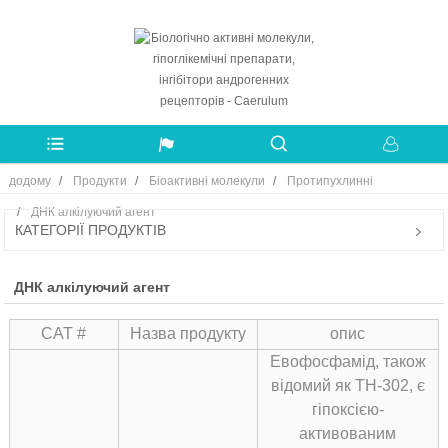
додому
Продукти
Біоактивні молекули
Протипухлинні
ДНК алкілуючий агент
КАТЕГОРІЇ ПРОДУКТІВ
ДНК алкілуючий агент
CAT #
Назва продукту
опис
Евофосфамід, також
відомий як TH-302, є
гіпоксією-
активованим