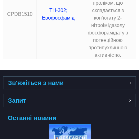
проліком, що
TH-302;
складається з
CPDB1510
Евофосфамід
кон’югату 2-
нітроімідазолу
фосфорамідату з
потенційною
протипухлинною
активністю.
Зв'яжіться з нами
Запит
Останні новини