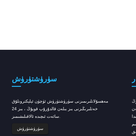
ر
سۈرۈشتۈرۈش
اتىدىكى 7 چوڭ
AstraZeneca ...
مەھسۇلاتلىرىمىزنى سۈرۈشتۈرۈش ئۈچۈن ئېلېكترونلۇق
سەيشەنبە كۈنى ئامېرىكا ۋە ياۋروپا
خەتلىرىڭىزنى بىز بىلەن قالدۇرۇپ قويۇڭ ، بىز 24
دا
سائەت ئىچىدە ئالاقىلىشىمىز.
نازارەت قىلىپ باشقۇرۇش تارماقلىرى زەھەرلىك
ىم
چېكىملىكنىڭ نازارەت قىلىپ باشقۇرۇشىنى قوبۇل
سۈرۈشتۈرۈش
ىق
قىلغاندىن كېيىن ، AstraZeneca ئۆسمە كېسەللىكلىرى