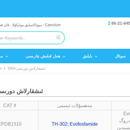
86-21-64
سوئال
بايلىق
ھەل قىلىش چارىسى
مە
DNA ئىشقارلاش دورىسى
ic
DNA ئىشقارلاش دورى
مەھسۇلات ئىسمى
CAT #
ىلىدۇ ، ئۇ
ودروگ
CPDB1510
TH-302; Evofosfamide
مىسىدىن