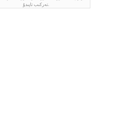
تەركىب تاپىدۇ.