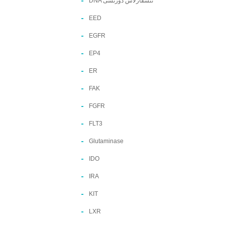
DNA ئىشقارلاش دورىسى
EED
EGFR
EP4
ER
FAK
FGFR
FLT3
Glutaminase
IDO
IRA
KIT
LXR