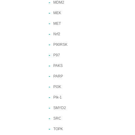
MDM2
MEK
MET
Nrf2
P90RSK
P97
PAKS
PARP
PI3K
Plk-1
SMYD2
SRC
TOPK