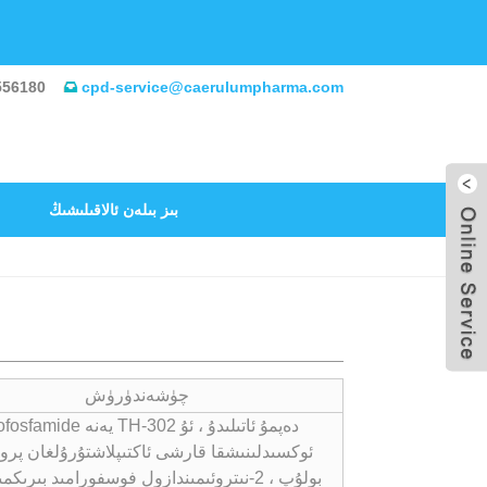
556180
cpd-service@caerulumpharma.com
بىز بىلەن ئالاقىلىشىڭ
چۈشەندۈرۈش
Evofosfamide يەنە TH-302 دەپمۇ ئات
ئوكسىدلىنىشقا قارشى ئاكتىپلاشتۇرۇلغان پر
بولۇپ ، 2-نىتروئىمىندازول فوسفورامىد بىرىك