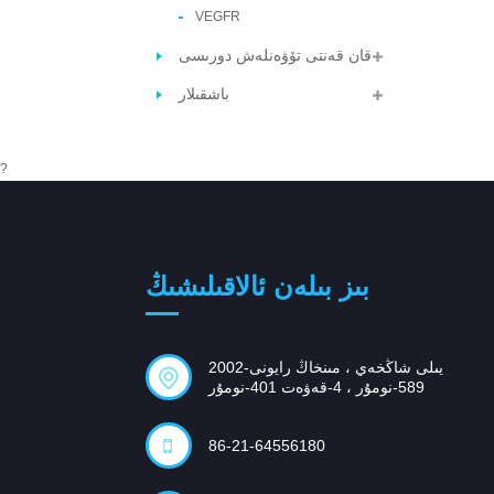
VEGFR
قان قەنتى تۆۋەنلەش دورىسى
باشقىلار
?
بىز بىلەن ئالاقىلىشىڭ
2002-يىلى شاڭخەي ، مىنخاڭ رايونى
589-نومۇر ، 4-قەۋەت 401-نومۇر
86-21-64556180