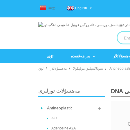
English
中文
ھسۇلاتلار
بىز ھەققىدە
ئۆي
Antineoplast
بىيوئاكتىپلىق مولېكۇلا
مەھسۇلاتلار
ئۆي
سى
مەھسۇلات تۈرلىرى
Antineoplastic
ACC
Adenosine A2A