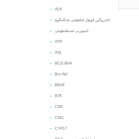
ALK
ئاندروگېن قوبۇل قىلغۇچى چەكلىگۈچ
ئاپپتوزنى غىدىقلىغۇچى
ATR
AXL
BCl2-BH4
Bcr-Abl
BRAF
BTK
CDK
Chk1
CYP17