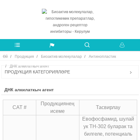
Өй
Продукция
Биоактив молекулалар
Антинопластик
ДНК алкилаткыч агент
ПРОДУКЦИЯ КАТЕГОРИЯЛӘРЕ
ДНК алкилаткыч агент
Продукциянең
CAT #
Тасвирлау
исеме
Евофосфамид, шулай
ук ​​TH-302 буларак та
билгеле, потенциаль