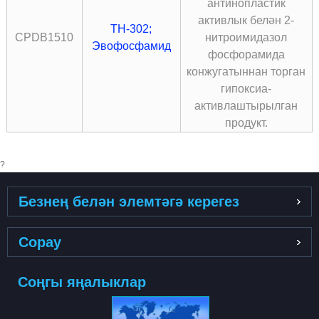
антинопластик
активлык белән 2-
TH-302;
CPDB1510
нитроимидазол
Эвофосфамид
фосфорамида
конжугатыннан торган
гипоксиа-
активлаштырылган
продукт.
?
Безнең белән элемтәгә керегез
Сорау
Соңгы яңалыклар