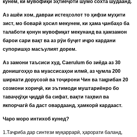
кунем, ки мувофиқи эҳтиёҷоти шумо сохта шудаанд.
Аз ашёи хом, давраи истеҳсолот то ҳифзи муҳити
зист, мо боварӣ ҳосил мекунем, ки ҳама ҷанбаҳо ба
талаботи қонун мувофиқат мекунанд ва ҳамзамон
барои сари вақт ва аз рӯи буҷет иҷро кардани
супоришҳо масъулият дорем.
Аз замони таъсиси худ, Caerulum бо зиёда аз 30
донишгоҳҳо ва муассисаҳои илмӣ, аз ҷумла 200
ширкати дорусозӣ ва тоҷирони Чин ва тақрибан 20
созмони хориҷӣ, ки эътимоди муштариёнро бо
таваҷҷӯҳи ҷиддӣ ба сифат, вақти таҳвил ва
якпорчагӣ ба даст овардаанд, ҳамкорӣ кардааст.
Чаро моро интихоб кунед?
1.Таҷриба дар синтези муқаррарӣ, ҳарорати баланд,