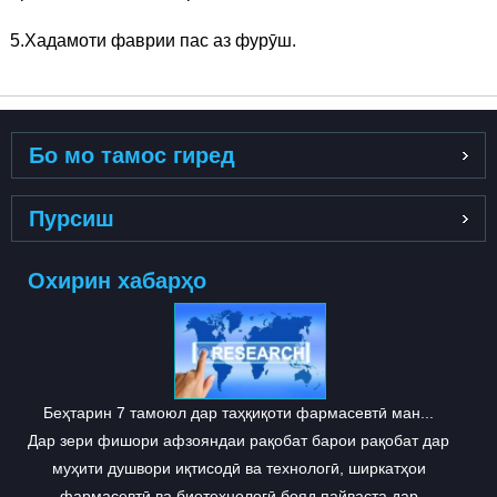
5.Хадамоти фаврии пас аз фурӯш.
Бо мо тамос гиред
Пурсиш
Охирин хабарҳо
Беҳтарин 7 тамоюл дар таҳқиқоти фармасевтӣ ман...
Дар зери фишори афзояндаи рақобат барои рақобат дар
муҳити душвори иқтисодӣ ва технологӣ, ширкатҳои
фармасевтӣ ва биотехнологӣ бояд пайваста дар