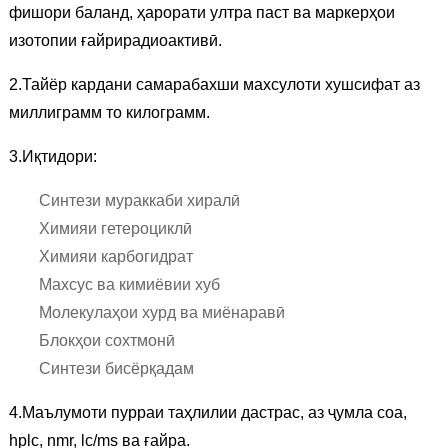
фишори баланд, ҳарорати ултра паст ва маркерҳои
изотопии ғайрирадиоактивӣ.
2.Тайёр кардани самарабахши махсулоти хушсифат аз
миллиграмм то килограмм.
3.Иқтидори:
Синтези мураккаби хиралӣ
Химияи гетероциклӣ
Химияи карбогидрат
Махсус ва кимиёвии хуб
Молекулаҳои хурд ва миёнаравӣ
Блокҳои сохтмонӣ
Синтези бисёрқадам
4.Маълумоти пурраи таҳлилии дастрас, аз ҷумла coa,
hplc, nmr, lc/ms ва ғайра.