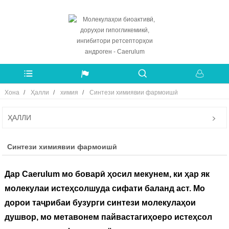
Хона
Ҳалли
химия
Синтези химиявии фармоишӣ
ҲАЛЛИ
Синтези химиявии фармоишӣ
Дар Caerulum мо боварӣ ҳосил мекунем, ки ҳар як
молекулаи истеҳсолшуда сифати баланд аст. Мо
дорои таҷрибаи бузурги синтези молекулаҳои
душвор, мо метавонем пайвастагиҳоеро истеҳсол