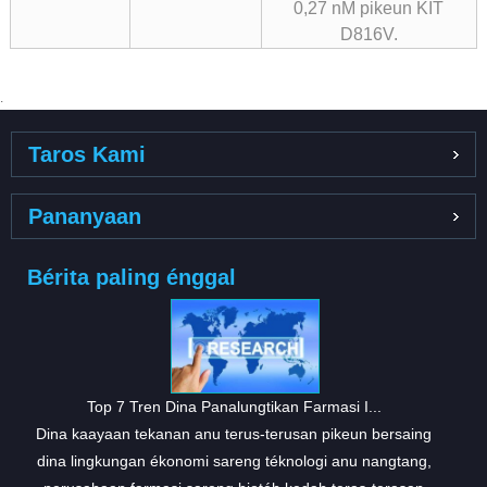
0,27 nM pikeun KIT
D816V.
.
Taros Kami
Pananyaan
Bérita paling énggal
Top 7 Tren Dina Panalungtikan Farmasi I...
Dina kaayaan tekanan anu terus-terusan pikeun bersaing
dina lingkungan ékonomi sareng téknologi anu nangtang,