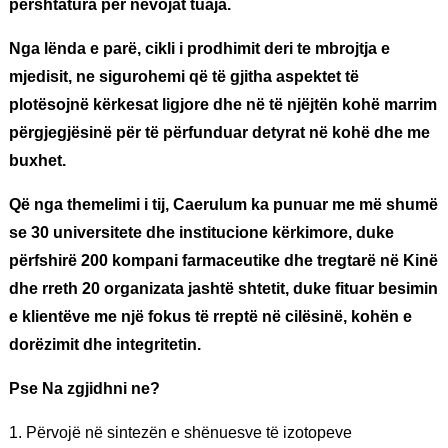
përshtatura për nevojat tuaja.
Nga lënda e parë, cikli i prodhimit deri te mbrojtja e
mjedisit, ne sigurohemi që të gjitha aspektet të
plotësojnë kërkesat ligjore dhe në të njëjtën kohë marrim
përgjegjësinë për të përfunduar detyrat në kohë dhe me
buxhet.
Që nga themelimi i tij, Caerulum ka punuar me më shumë
se 30 universitete dhe institucione kërkimore, duke
përfshirë 200 kompani farmaceutike dhe tregtarë në Kinë
dhe rreth 20 organizata jashtë shtetit, duke fituar besimin
e klientëve me një fokus të rreptë në cilësinë, kohën e
dorëzimit dhe integritetin.
Pse Na zgjidhni ne?
1. Përvojë në sintezën e shënuesve të izotopeve