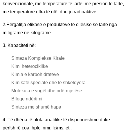
konvencionale, me temperaturë të lartë, me presion të lartë,
me temperaturë ultra të ulët dhe jo radioaktive.
2.Përgatitja efikase e produkteve të cilësisë së lartë nga
miligramë në kilogramë.
3. Kapaciteti në:
Sinteza Komplekse Kirale
Kimi heterociklike
Kimia e karbohidrateve
Kimikate speciale dhe të shkëlqyera
Molekula e vogël dhe ndërmjetëse
Blloqe ndërtimi
Sinteza me shumë hapa
4. Të dhëna të plota analitike të disponueshme duke
përfshirë coa, hplc, nmr, lc/ms, etj.