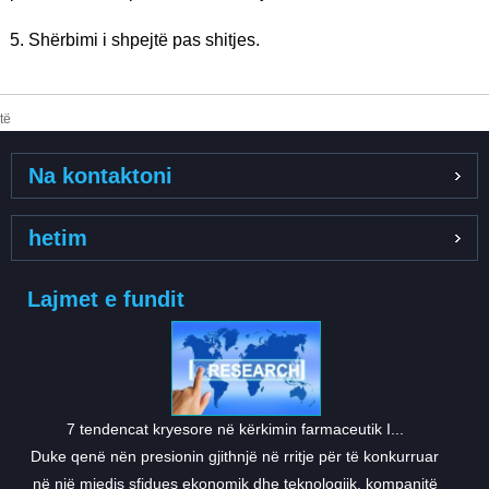
5. Shërbimi i shpejtë pas shitjes.
të
Na kontaktoni
hetim
Lajmet e fundit
7 tendencat kryesore në kërkimin farmaceutik I...
Duke qenë nën presionin gjithnjë në rritje për të konkurruar
në një mjedis sfidues ekonomik dhe teknologjik, kompanitë