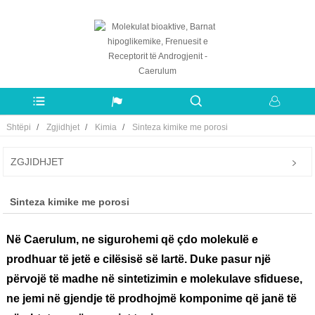
Shtëpi
Zgjidhjet
Kimia
Sinteza kimike me porosi
ZGJIDHJET
Sinteza kimike me porosi
Në Caerulum, ne sigurohemi që çdo molekulë e
prodhuar të jetë e cilësisë së lartë. Duke pasur një
përvojë të madhe në sintetizimin e molekulave sfiduese,
ne jemi në gjendje të prodhojmë komponime që janë të