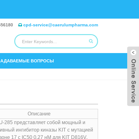
556180
cpd-service@caerulumpharma.com
ЗАДАВАЕМЫЕ ВОПРОСЫ
Описание
U-285 представляет собой мощный и
ивный ингибитор киназы KIT с мутацией
зоне 17 с IC50 0,27 нМ для KIT D816V.