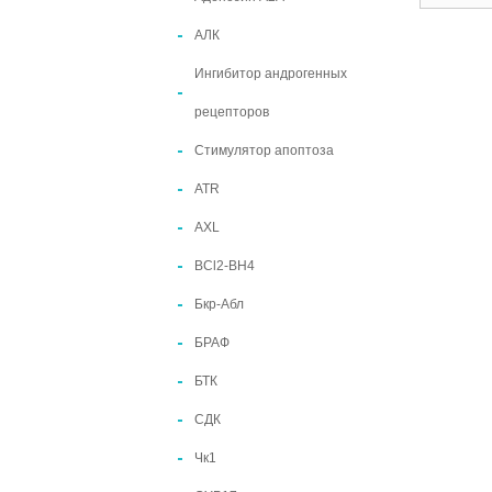
АЛК
Ингибитор андрогенных
рецепторов
Стимулятор апоптоза
ATR
АХL
BCl2-BH4
Бкр-Абл
БРАФ
БТК
СДК
Чк1