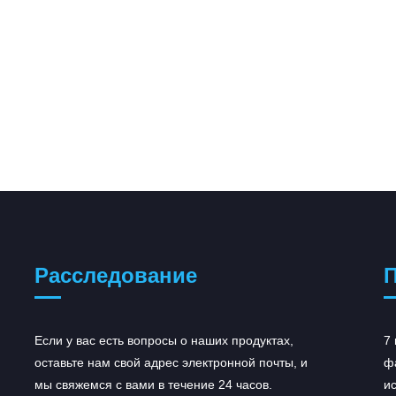
Расследование
П
Если у вас есть вопросы о наших продуктах,
AstraZeneca получает
7
оставьте нам свой адрес электронной почты, и
регуляторную поддержку для...
ф
мы свяжемся с вами в течение 24 часов.
Во вторник AstraZeneca получила двойное
ис