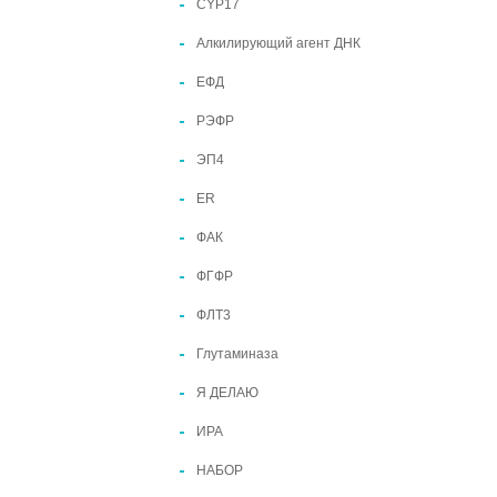
CYP17
Алкилирующий агент ДНК
ЕФД
РЭФР
ЭП4
ER
ФАК
ФГФР
ФЛТ3
Глутаминаза
Я ДЕЛАЮ
ИРА
НАБОР