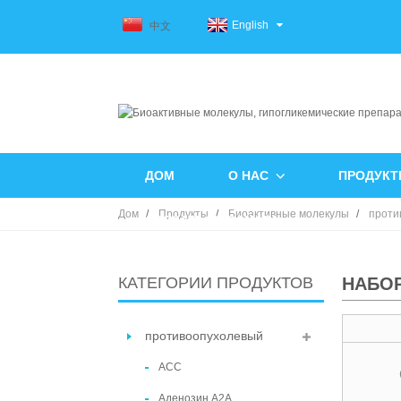
English
中文
ДОМ
О НАС
ПРОДУК
Дом
Продукты
Биоактивные молекулы
проти
СВЯЗАТЬСЯ С НАМИ
КАТЕГОРИИ ПРОДУКТОВ
НАБО
противоопухолевый
АСС
Аденозин А2А