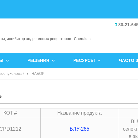
86-21-64
ТЫ
РЕШЕНИЯ
РЕСУРСЫ
ЧАСТО 
воопухолевый
НАБОР
Р
КОТ #
Название продукта
BL
CPD1212
БЛУ-285
селект
в эк