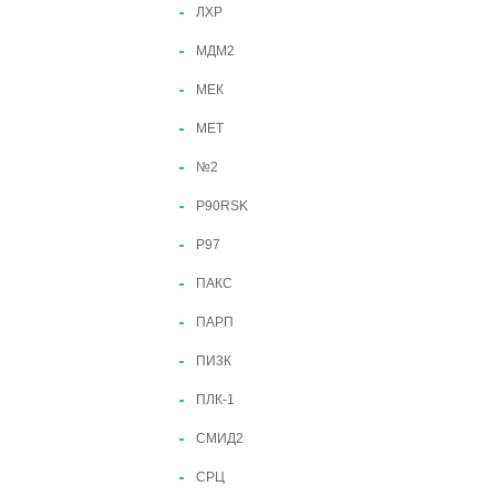
ЛХР
МДМ2
МЕК
МЕТ
№2
P90RSK
Р97
ПАКС
ПАРП
ПИ3К
ПЛК-1
СМИД2
СРЦ