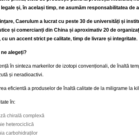
 legale și, în același timp, ne asumăm responsabilitatea de a î
iințare, Caerulum a lucrat cu peste 30 de universități și insti
tice și comercianți din China și aproximativ 20 de organizaț
r, cu un accent strict pe calitate, timp de livrare și integritate.
 ne alegeți?
ență în sinteza markerilor de izotopi convenționali, de înaltă te
zută și neradioactivi.
rea eficientă a produselor de înaltă calitate de la miligrame la k
tate în:
eză chirală complexă
ie heterociclică
a carbohidraților