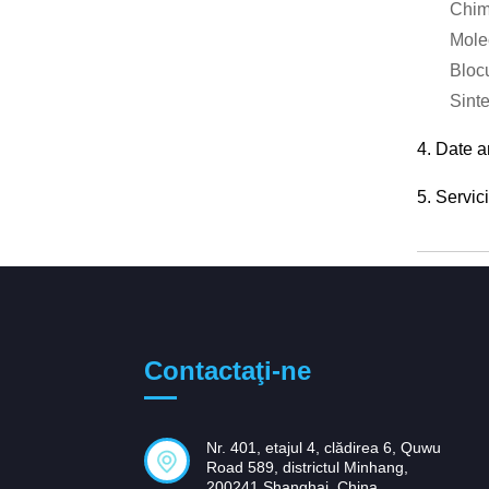
Chimi
Molec
Blocu
Sint
4. Date a
5. Servic
Contactaţi-ne
Nr. 401, etajul 4, clădirea 6, Quwu
Road 589, districtul Minhang,
200241 Shanghai, China