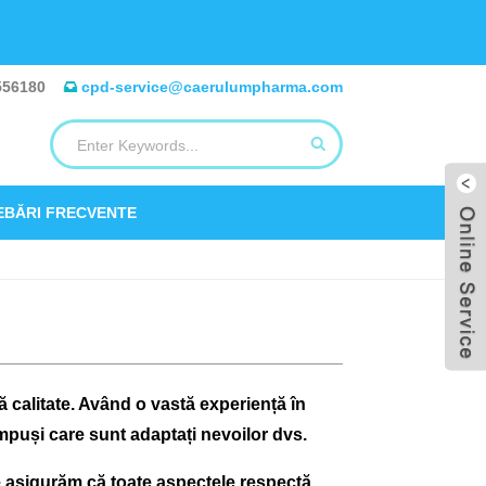
556180
cpd-service@caerulumpharma.com
EBĂRI FRECVENTE
 calitate. Având o vastă experiență în
puși care sunt adaptați nevoilor dvs.
ne asigurăm că toate aspectele respectă