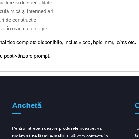
e fine și de specialitate
ulă mică și intermediari
ri de construcție
eză în mai multe etape
nalitice complete disponibile, inclusiv coa, hplc, nmr, lc/ms etc.
iu post-vânzare prompt.
Anchetă
C
Pentru întrebări despre produsele noastre, vă
AstraZeneca primește un impuls de
To
rugăm să ne lăsați e-mailul și vă vom contacta în
reglementare pentru...
fa