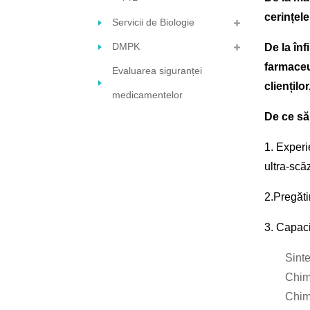
cerințele
Servicii de Biologie
DMPK
De la înf
farmaceu
Evaluarea siguranței
cliențilo
medicamentelor
De ce să
1. Experi
ultra-scă
2.Pregăti
3. Capaci
Sint
Chim
Chimi