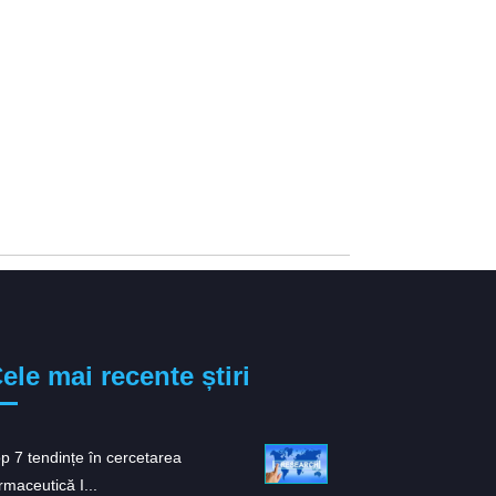
ele mai recente știri
p 7 tendințe în cercetarea
ARS-1620: Un nou inhib
rmaceutică I...
promițător pentru K...