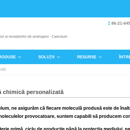
86-21-64
RODUSE
SOLUȚII
RESURSE
ÎNTR
zată
ă chimică personalizată
lum, ne asigurăm că fiecare moleculă produsă este de înaltă
moleculelor provocatoare, suntem capabili să producem com
terie primă, ciclu de producție până la protecția mediului, 