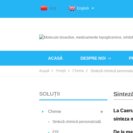
English
中文
ACASĂ
DESPRE NOI
P
Acasă
Soluții
Chimie
Sinteză chimică personali
CONTACTAŢI-NE
SOLUȚII
Sintez
La Caeru
Chimie
sinteza 
Sinteză chimică personalizată
De la ma
FTE