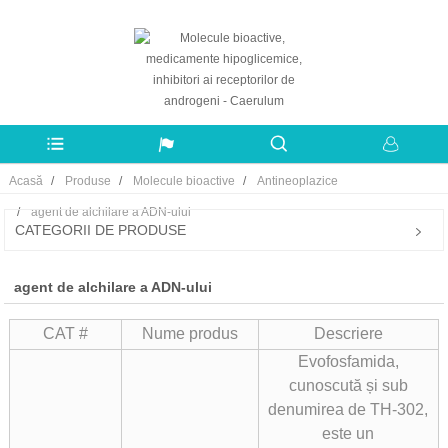
Acasă
Produse
Molecule bioactive
Antineoplazice
agent de alchilare a ADN-ului
CATEGORII DE PRODUSE
agent de alchilare a ADN-ului
CAT #
Nume produs
Descriere
Evofosfamida,
cunoscută și sub
denumirea de TH-302,
este un