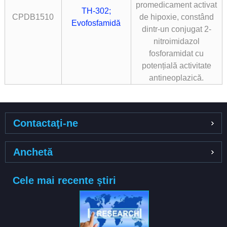
promedicament activat
TH-302;
CPDB1510
de hipoxie, constând
Evofosfamidă
dintr-un conjugat 2-
nitroimidazol
fosforamidat cu
potențială activitate
antineoplazică.
Contactaţi-ne
Anchetă
Cele mai recente știri