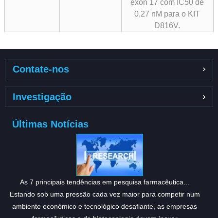
exon 17 com IC50 de
0,27 nM para o KIT
D816V.
Contate-nos
Investigação
Últimas Notícias
As 7 principais tendências em pesquisa farmacêutica...
Estando sob uma pressão cada vez maior para competir num
ambiente económico e tecnológico desafiante, as empresas