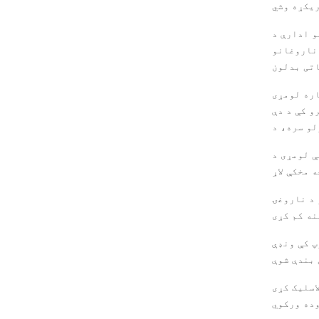
مل چې AstraZeneca اوس د متحده
نګړي ناروغانو
اتی بدلون
ین دی چې د انسان
و کې د دې
ۍ کې هرچیرې تصویب شو، کله چې
 د ناروغۍ
وپ کې ونډې
اسلیک کړی