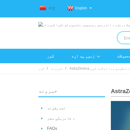
English
中文
حصولات
زموږ په اړه
کور
 لپاره تنظیمي وده ترلاسه کوي
خبرونه
کور
خبرونه
تصدیقونه
د فابریکې سفر
FAQs