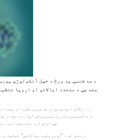
هغه چې د متحده ایالاتو او اروپا تنظی
د انګلو - سویډني درمل جوړونکي، او میډ امی
ناروغانو درملنې لپاره یو احتمالي نوی درمل. لیوکیمیا (HCL) چې لږترلږه دوه پخوانۍ درملنې ترلاسه کړي.