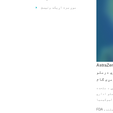
موږ سره اړیکه ونیسئ
 آنکولوژي پورټ فولیو لپاره دوه چنده وده ترلاسه کړه ، وروسته له
ې درملو
ې د متحده
نلیک منلی، د ویښتو حجرو سره د بالغ
FDA درملو ته د "لومړیتوب بیاکتنې" حیثیت ورکړی، کوم چې درملو ته ورکول کیږي چې که تصویب شي، د جدي شرایطو درملنه،