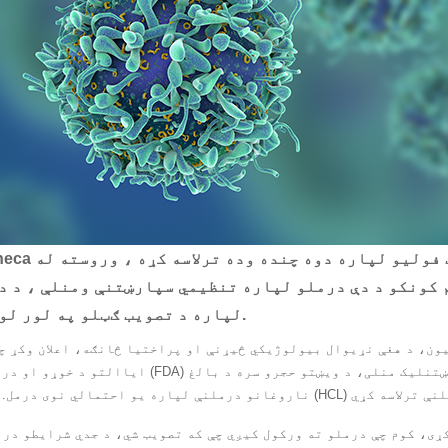
AstraZeneca د سه شنبې په ورځ د خپل
م کونکو د دې درملو لپاره تنظیمي سپارښتنې ومنلې ، د د
لپاره د تصویب ګټلو په لور لومړی ګام.
ون، د هغې نړیوال بیولوژیکي څیړنې او پراختیا څانګه، اعلان وکړ چ
ایاالتو د خوړو او درملو ادارې (FDA) د ماکسټوموماب پاسوډوټوکس لپاره د جواز غوښت