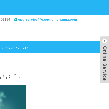
556180
cpd-service@caerulumpharma.com
موږ سره اړیکه ون
AstraZeneca