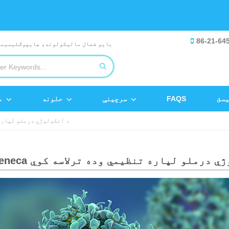
86-21-64
یسئ
FAQS
سرچینې
حلونه
م
AstraZeneca د آنکولوژي درملو
 د آنکولوژي درملو لپاره تنظیمي وده ترلاسه کوي