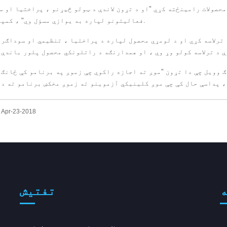
محصولات رامینځته کړي "او د تړون لاندې د ټولو څیړنو ، پراختیا او 
فعالیتونو لپاره به یوازې مسؤل وي" ، کمپوګین وویل.
الرو دمخه تادیه ترلاسه کړي او د لومړي محصول لپاره د پراختیا ، تنظیمي او سودا
 وویل چې دا تړون "موږ ته اجازه راکوي چې زموږ په برنامو کې ځانګ
د پوسټ وخت: pr-23-2018
ه
تفتیش