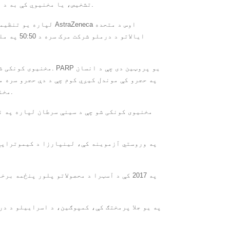
تشخیص، یا مخنیوي کې به د پام وړ پرمختګ وړاندې کړي. تمه کیږي چې د دې کال په دریمه ربع کې پریکړه وشي.
ایالاتو 
په حجرو کې موندل کیږي کوم چې د دې حجرو سره م
ترمیم پروسې په درولو سره، د PARP مخنیوی کونکي د حجرو په مړینه کې مرسته کوي.
په وروستي آزموینه کې، لینپارزا د کیموتراپي 
په 2017 کې د آسټرا د محصولاتو پلور پنځمه
په یو جلا پرمختګ کې، کمپوګین، د اسراییلو د در