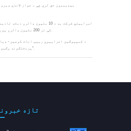
میډیممون حق لري چې د جواز لاندې ډیری 
اسراییلي شرکت به د 10 ملیون ډ
کې تر 200 ملیون ډالرو پورې د ترلاسه کولو وړ وي ، او همدارنګه د راتلونکي محصول پلور باندې امتیازات.
د کمپیوګین اجراییوي رییس انات کوهین - ډیاګ
پرمختګونه وګټو ، پداسې حال کې چې موږ کلینیکي آزموینو ته زموږ مخکښ برنامو ته دوام ورکوو".
تازه خبرون