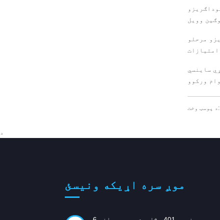
سوداګریزو
ګریزو مرحلو
ړي ساینسي
A
د
موږ سره اړیکه ونیسئ
نمبر 401، څلورم پوړ، ودانۍ 6،