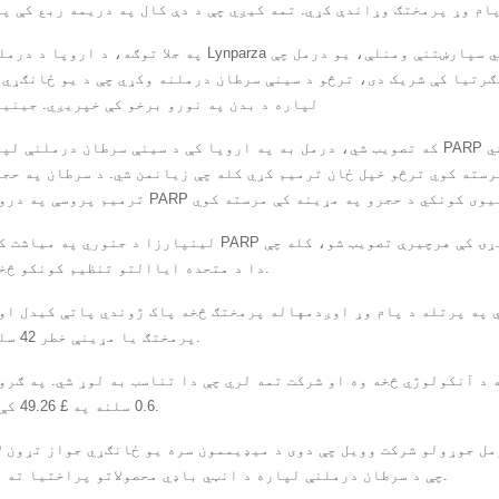
په جلا توګه، د اروپا د درملو ادارې د Lynparza لپاره یو تنظیمي سپارښتنې ومنلې، یو در
د درملو شرکت مرک سره د 50:50 په ملګرتیا کې شریک دی، ترڅو د سینې سرطان درملنه وکړي چې د یو ځا
لپاره د بدن په نورو برخو کې خپریږي. جینی
که تصویب شي، درمل به په اروپا کې د سینې سرطان درملنې لپاره لومړی PARP مخنیوی کونکی شي. PARP یو پروټ
رسته کوي ترڅو خپل ځان ترمیم کړي کله چې زیانمن شي. د سرطان په حجر
لینپارزا د جنوري په میاشت کې لومړی د PARP مخنیوی کونکی شو چې د سینې سرطان لپاره په نړ
دا د متحده ایاالتو تنظیم کونکو څخه مخکې لاړ.
په پرتله د پام وړ اوږدمهاله پرمختګ څخه پاک ژوندي پاتې کیدل او
پرمختګ یا مړینې خطر 42 سلنه کم کړی.
 برخه د آنکولوژي څخه وه او شرکت تمه لري چې دا تناسب به لوړ شي. په ګر
0.6 سلنه په £ 49.26 کې بندې شوې.
مل جوړولو شرکت وویل چې دوی د میډیممون سره یو ځانګړي جواز تړون ل
چې د سرطان درملنې لپاره د انټي باډي محصولاتو پراختیا ته وده ورکوي.