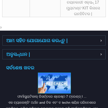
ଚୟନକାରୀ ଏକ୍ସନ୍ 17
ମ୍ୟୁଟାଣ୍ଟ KIT କିନାସେ
ଇନହିବିଟର |
?
ଆମ ସହିତ ଯୋଗାଯୋଗ କରନ୍ତୁ |
ଅନୁସନ୍ଧାନ |
ସର୍ବଶେଷ ଖବର
ଫାର୍ମାସ୍ୟୁଟିକାଲ୍ ରିସର୍ଚ୍ଚରେ ଶ୍ରେଷ୍ଠ 7 ଟ୍ରେଣ୍ଡ୍ I ...
ଏକ ଚ୍ୟାଲେଞ୍ଜିଂ ଅର୍ଥନ and ତିକ ଏବଂ ବ techn ଷୟିକ ପରିବେଶରେ