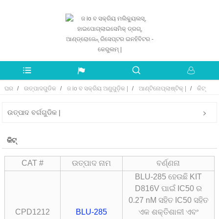
ଘର
ଉତ୍ପାଦଗୁଡିକ
ଜ io ବ ସକ୍ରିୟ ଅଣୁଗୁଡ଼ିକ |
ଆଣ୍ଟିନୋପ୍ଲାଷ୍ଟିକ୍ |
କିଟ୍
ଉତ୍ପାଦ ବର୍ଗଗୁଡିକ |
କିଟ୍
CAT #
ଉତ୍ପାଦ ନାମ
ବର୍ଣ୍ଣନା
BLU-285 ହେଉଛି KIT
D816V ପାଇଁ IC50 ର
0.27 nM ସହିତ IC50 ସହିତ
CPD1212
BLU-285
ଏକ ଶକ୍ତିଶାଳୀ ଏବଂ