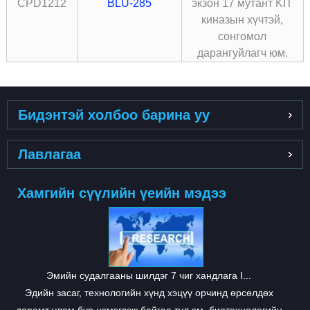
CPD1212
BLU-285
экзон 17 мутант KIT
киназын хүчтэй,
сонгомол
дарангуйлагч юм.
Бидэнтэй холбоо барина уу
Лавлагаа
Хамгийн сүүлийн үеийн мэдээ
Эмийн судалгааны шилдэг 7 чиг хандлага I...
Эдийн засаг, технологийн хүнд хэцүү орчинд өрсөлдөх