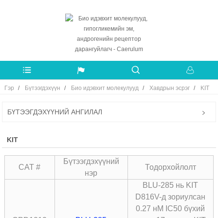
Гэр
Бүтээгдэхүүн
Био идэвхит молекулууд
Хавдрын эсрэг
KIT
БҮТЭЭГДЭХҮҮНИЙ АНГИЛАЛ
KIT
Бүтээгдэхүүний
CAT #
Тодорхойлолт
нэр
BLU-285 нь KIT
D816V-д зориулсан
0.27 нМ IC50 бүхий