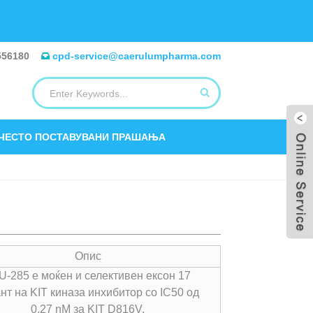
556180
cpd-service@caerulumpharma.com
ЧЕСТО ПОСТАВУВАНИ ПРАШАЊА
Опис
U-285 е моќен и селективен ексон 17
нт на KIT киназа инхибитор со IC50 од
0,27 nM за KIT D816V.