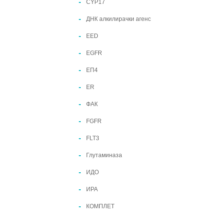
CYP17
ДНК алкилирачки агенс
EED
EGFR
ЕП4
ER
ФАК
FGFR
FLT3
Глутаминаза
ИДО
ИРА
КОМПЛЕТ