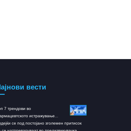
ајнови вести
оп 7 трендови во
ARS-1620: Нов ветувач
армацевтското истражување...
инхибитор за К...
дејќи се под постојано зголемен притисок
Според студијата објав
а се натпреваруваат во предизвикувачка
истражувачите развил