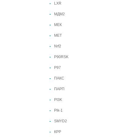
LXR
МДМ2
МЕК
МЕТ
Nrf2
P90RSK
P97
ПАКС
ПАРП
PI3K
Plk-1
SMYD2
КРР