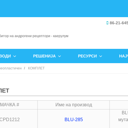
86-21-64
ВОДИ
РЕШЕНИЈА
РЕСУРСИ
НАЈ
неопластичен
КОМПЛЕТ
ЛЕТ
МАЧКА #
Име на производ
BL
CPD1212
BLU-285
мута