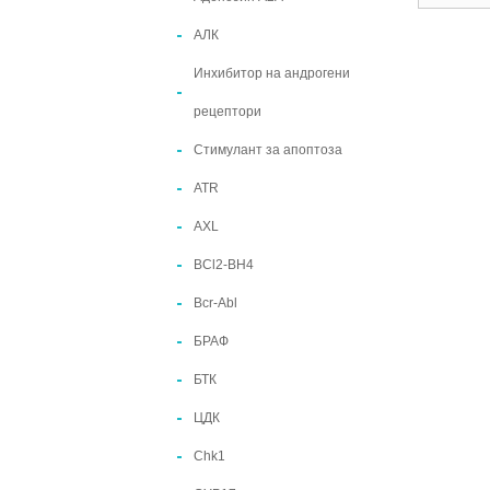
АЛК
Инхибитор на андрогени
рецептори
Стимулант за апоптоза
ATR
AXL
BCl2-BH4
Bcr-Abl
БРАФ
БТК
ЦДК
Chk1