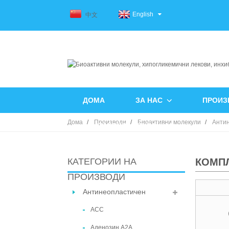
English
中文
ДОМА
ЗА НАС
ПРОИЗ
Дома
Производи
Биоактивни молекули
Анти
КОНТАКТИРАЈТЕ СО НАС
КАТЕГОРИИ НА
КОМП
ПРОИЗВОДИ
Антинеопластичен
ACC
Аденозин А2А