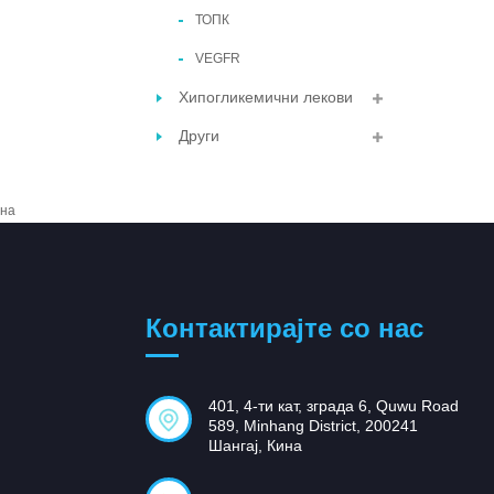
ТОПК
VEGFR
Хипогликемични лекови
Други
на
Контактирајте со нас
401, 4-ти кат, зграда 6, Quwu Road
589, Minhang District, 200241
Шангај, Кина