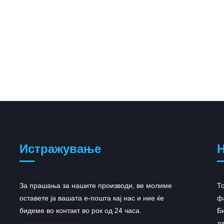
Истражување
Н
За прашања за нашите производи, ве молиме
AstraZeneca добива регулаторно
Т
оставете ја вашата е-пошта кај нас и ние ќе
засилување за...
ф
бидеме во контакт во рок од 24 часа.
AstraZeneca доби двојно засилување за
Би
своето портфолио за онкологија во вторникот,
д