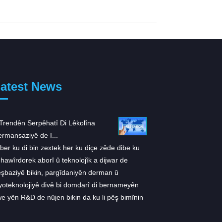
atest News
Trendên Serpêhatî Di Lêkolîna
ARS-1620: Ji bo K...
rmansaziyê de I...
Li gorî lêkolînek ku di Ce
 ber ku di bin zextek her ku diçe zêde dibe ku
weşandin, lêkolîneran ji
 hawîrdorek aborî û teknolojîk a dijwar de
KRASG12C astengkerek 
şbaziyê bikin, pargîdaniyên derman û
1602 pêşve xistin ku d
yoteknolojiyê divê bi domdarî di bernameyên
tumorê çêdike. "Ev lêkol
e yên R&D de nûjen bikin da ku li pêş bimînin
dike ku KRAS mutant dik