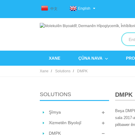
English
中文
XANE
ÇÛNA NAVA
PRO
Xane
Solutions
DMPK
SOLUTIONS
DMPK
Beşa DMPK v
Şîmya
sala 2017-a
Xizmetên Biyolojî
pêbawer ên 
DMPK