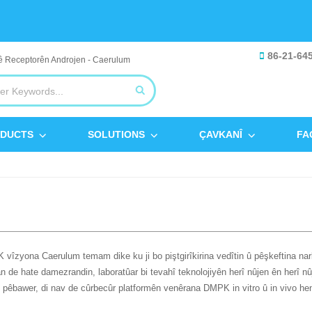
86-21-64
DUCTS
SOLUTIONS
ÇAVKANÎ
FA
îzyona Caerulum temam dike ku ji bo piştgirîkirina vedîtin û pêşkeftina narko
n de hate damezrandin, laboratûar bi tevahî teknolojiyên herî nûjen ên herî n
pêbawer, di nav de cûrbecûr platformên venêrana DMPK in vitro û in vivo he