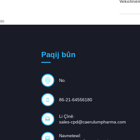
Vekolînên
de
Paqij bûn
No.
86-21-64556180
Li Çînê:
sales-cpd@caerulumpharma.com
Navnetewî: