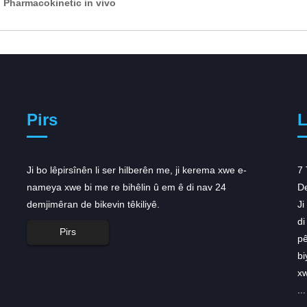
 Pharmacokinetic in vivo
Pirs
L
Ji bo lêpirsînên li ser hilberên me, ji kerema xwe e-
AstraZeneca ji bo birêkûpêk
7 
nameya xwe bi me re bihêlin û em ê di nav 24
zêdekirinek werdigire ...
De
demjimêran de bikevin têkiliyê.
AstraZeneca roja Sêşemê ji bo portfoliyoya
Ji
onkolojîya xwe zêdebûnek ducar wergirt, piştî ku
di
Pirs
rêvebirên Dewletên Yekbûyî û Ewropî
pê
radestkirinên birêkûpêk ji bo dermanên wê qebûl
bi
kirin, gava yekem ji bo bidestxistina pejirandina
xw
van dermanan. ...
...