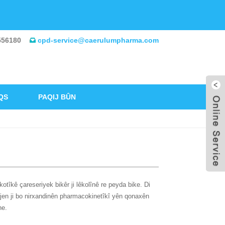
556180
cpd-service@caerulumpharma.com
QS
PAQIJ BÛN
tîkê çareseriyek bikêr ji lêkolînê re peyda bike. Di
ûjen ji bo nirxandinên pharmacokinetîkî yên qonaxên
ne.