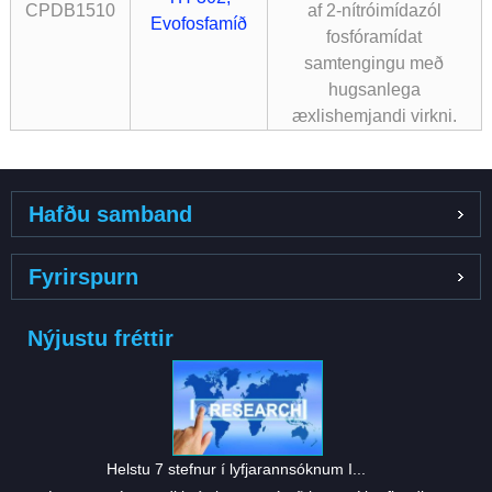
CPDB1510
af 2-nítróimídazól
Evofosfamíð
fosfóramídat
samtengingu með
hugsanlega
æxlishemjandi virkni.
Hafðu samband
Fyrirspurn
Nýjustu fréttir
Helstu 7 stefnur í lyfjarannsóknum I...