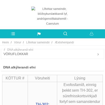
Heim
Vörur
Lífvirkar sameindir
Æxlishemjandi
DNA alkýlerandi efni
VÖRUFLOKKAR
DNA alkýlerandi efni
KÖTTUR #
Vöruheiti
Lýsing
Evofosfamíð, einnig
þekkt sem TH-302, er
súrefnisskortsvirkjað
forlyf sem samanstendur
TH-302;