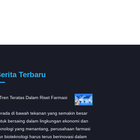
erita Terbaru
Tren Teratas Dalam Riset Farmasi
ARS-1620: Inhibitor ba
menjanjikan untuk K...
rada di bawah tekanan yang semakin besar
Menurut sebuah penelit
tuk bersaing dalam lingkungan ekonomi dan
diterbitkan di Cell, para 
knologi yang menantang, perusahaan farmasi
mengembangkan inhibito
n bioteknologi harus terus berinovasi dalam
KRASG12C yang disebu