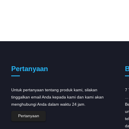
Pertanyaan
B
Untuk pertanyaan tentang produk kami, silakan
AstraZeneca menerima dorongan
7 
tinggalkan email Anda kepada kami dan kami akan
regulasi untuk...
...
menghubungi Anda dalam waktu 24 jam.
AstraZeneca menerima dorongan ganda untuk
Be
portofolio onkologinya pada hari Selasa, setelah
un
Pertanyaan
regulator AS dan Eropa menerima pengajuan
te
peraturan untuk obat-obatannya, yang
da