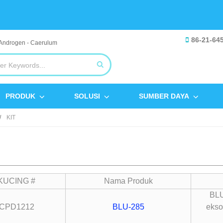
86-21-64
PRODUK
SOLUSI
SUMBER DAYA
KIT
KUCING #
Nama Produk
BLU
CPD1212
BLU-285
ekso