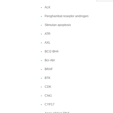
ALK
Penghambat reseptor androgen
Stimulan apoptosis
ATR
AXL
BCl2-BH4
Bcr-Abl
BRAF
BTK
CDK
Chk1
CYP17