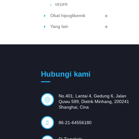
VEGFR
Obat hipoglikemik
Yang lain
Hubungi kami
No.401, Lantai 4, Gedung 6, Jalan
Quwu 589, Distrik Minhang, 200241
Shanghai, Cina
86-21-64556180