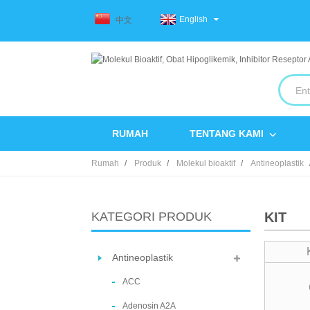
English
中文
RUMAH
TENTANG KAMI
Rumah
Produk
Molekul bioaktif
Antineoplastik
KATEGORI PRODUK
KIT
Antineoplastik
ACC
Adenosin A2A