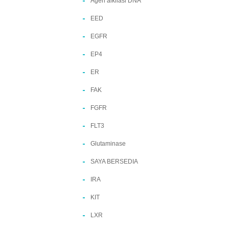
Agen alkilasi DNA
EED
EGFR
EP4
ER
FAK
FGFR
FLT3
Glutaminase
SAYA BERSEDIA
IRA
KIT
LXR