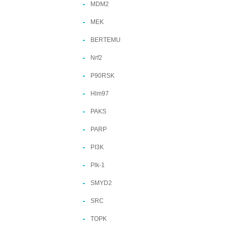
MDM2
MEK
BERTEMU
Nrf2
P90RSK
Hlm97
PAKS
PARP
PI3K
Plk-1
SMYD2
SRC
TOPK