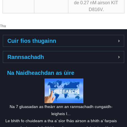
de 0.27 nM airson KIT
D816V.
Tha
Cuir fios thugainn
Rannsachadh
Na Naidheachdan as ùire
Na 7 gluasadan as fheàrr ann an rannsachadh cungaidh-
leigheis I...
Le bhith fo chuideam a tha a’ sìor fhàs airson a bhith a’ farpais