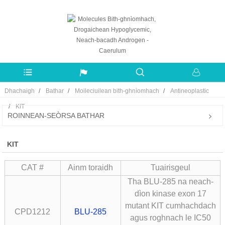
Dhachaigh
Bathar
Moileciuilean bith-ghnìomhach
Antineoplastic
KIT
ROINNEAN-SEÒRSA BATHAR
KIT
CAT #
Ainm toraidh
Tuairisgeul
Tha BLU-285 na neach-
dìon kinase exon 17
mutant KIT cumhachdach
CPD1212
BLU-285
agus roghnach le IC50