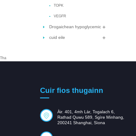
TOPK
VEGFR
Drogaichean hypoglycemic
cuid eile
Tha
Cuir fios thugainn
Àir. 401, 4mh Làr, Togalach 6,
Rathad Quwu 589, Sgìre Minhang,
200241 Shanghai, Sìona