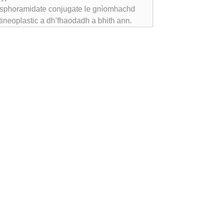
sphoramidate conjugate le gnìomhachd
tineoplastic a dh’fhaodadh a bhith ann.