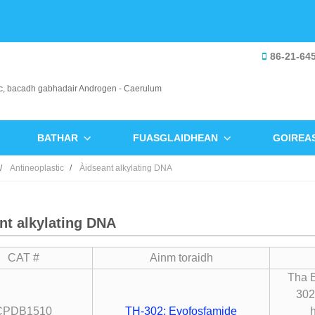
86-21-64
BATHAR
FUASGLAIDHEAN
GOIREA
Antineoplastic
Àidseant alkylating DNA
nt alkylating DNA
CAT #
Ainm toraidh
Tha E
302
CPDB1510
TH-302; Evofosfamide