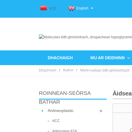
English
中文
DHACHAIGH
MU AR DEIDHINN
Dhachaigh
Bathar
Moileciuilean bith-ghnìomhach
CUIR FIOS THUGAINN
ROINNEAN-SEÒRSA
Àidsea
BATHAR
Antineoplastic
ACC
Adenosine A2A