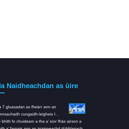
a Naidheachdan as ùire
 7 gluasadan as fheàrr ann an
ARS-1620: Neach-dìon 
nnsachadh cungaidh-leigheis I...
gealltanach airson K...
 bhith fo chuideam a tha a’ sìor fhàs airson a
A rèir sgrùdadh a chaid
ith a’ farpais ann an àrainneachd dùbhlanach
fhoillseachadh ann an Ce