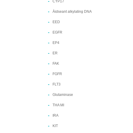
CYP17
Àidseant alkylating DNA
EED
EGFR
EP4
ER
FAK
FGFR
FLT3
Glutaminase
THA MI
IRA
KIT