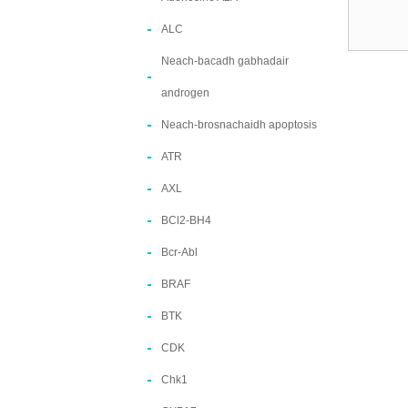
ALC
Neach-bacadh gabhadair
androgen
Neach-brosnachaidh apoptosis
ATR
AXL
BCl2-BH4
Bcr-Abl
BRAF
BTK
CDK
Chk1