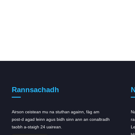
Rannsachadh
N
Airson ceistean mu na stuthan againn, fàg am
Tha AstraZeneca a’ faighinn
Na
post-d agad leinn agus bidh sinn ann an conaltradh
àrdachadh riaghlaidh airson…
ra
taobh a-staigh 24 uairean.
Fhuair AstraZeneca àrdachadh dùbailte airson a
Le
phasgan oncology Dimàirt, às deidh do
bh