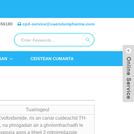
556180
cpd-service@caerulumpharma.com
SAN
CEISTEAN CUMANTA
Tuairisgeul
vofosfamide, ris an canar cuideachd TH-
, na phrogadair air a ghnìomhachadh le
hypoxia anns a bheil 2-nitroimidazole