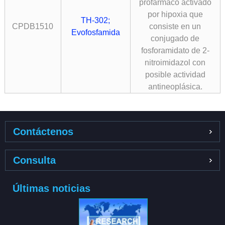
profármaco activado
por hipoxia que
TH-302;
CPDB1510
consiste en un
Evofosfamida
conjugado de
fosforamidato de 2-
nitroimidazol con
posible actividad
antineoplásica.
Contáctenos
Consulta
Últimas noticias