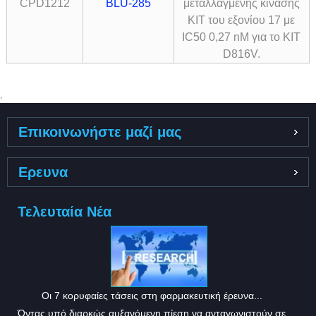
CPD1212
BLU-285
μεταλλαγμένης κινάσης
KIT του εξονίου 17 με
IC50 0,27 nM για το KIT
D816V.
,
Επικοινωνήστε μαζί μας
Ερευνα
Τελευταία Νέα
Οι 7 κορυφαίες τάσεις στη φαρμακευτική έρευνα...
Όντας υπό διαρκώς αυξανόμενη πίεση να ανταγωνιστούν σε