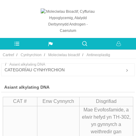
Cartref
Cynhyrchion
Moleciwlau bioactif
Antineoplastig
Asiant alkylating DNA
CATEGORÏAU CYNHYRCHION
Asiant alkylating DNA
CAT #
Enw Cynnyrch
Disgrifiad
Mae Evofosfamide, a
elwir hefyd yn TH-302,
yn gynnyrch a
weithredir gan