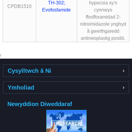
TH-302;
hypocsia sy'n
CPDB1510
Evofosfamide
cynnwys
ffosfforamidad 2-
nitroimidazole ynghyd
â gweithgaredd
antineoplastig posibl.
r
Cysylltwch â Ni
Ymholiad
Newyddion Diweddaraf