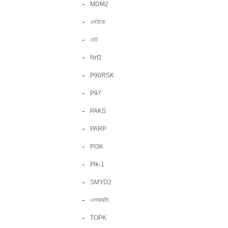
MDM2
এমইকে
মেট
Nrf2
P90RSK
P97
PAKS
PARP
PI3K
Plk-1
SMYD2
এসআরসি
TOPK