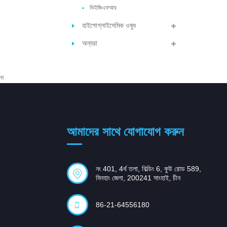
ভিইজিএফআর
হাইপোগ্লাইসেমিক ওষুধ
অন্যরা
বা
আমাদের সাথে যোগাযোগ করুন
নং 401, 4র্থ তলা, বিল্ডিং 6, কুউ রোড 589,
মিনহাং জেলা, 200241 সাংহাই, চীন
86-21-64556180