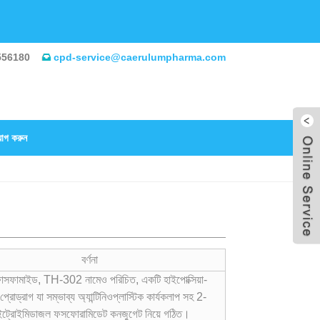
556180
cpd-service@caerulumpharma.com
োগ করুন
বর্ণনা
ফামাইড, TH-302 নামেও পরিচিত, একটি হাইপোক্সিয়া-
 প্রোড্রাগ যা সম্ভাব্য অ্যান্টিনিওপ্লাস্টিক কার্যকলাপ সহ 2-
ইট্রোইমিডাজল ফসফোরামিডেট কনজুগেট নিয়ে গঠিত।