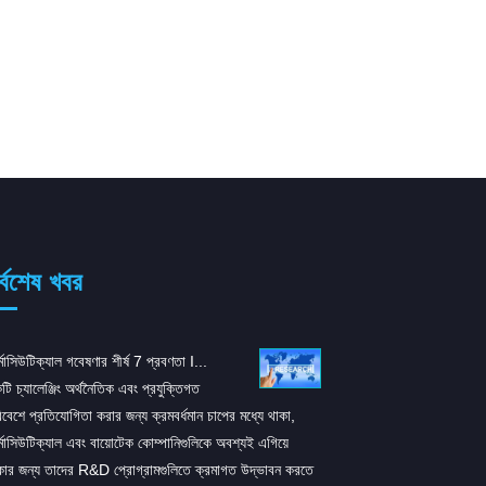
র্বশেষ খবর
্মাসিউটিক্যাল গবেষণার শীর্ষ 7 প্রবণতা I...
ARS-1620: K এর জন্য একটি প
টি চ্যালেঞ্জিং অর্থনৈতিক এবং প্রযুক্তিগত
নতুন ইনহিবিটার...
িবেশে প্রতিযোগিতা করার জন্য ক্রমবর্ধমান চাপের মধ্যে থাকা,
সেল-এ প্রকাশিত একটি সমীক্ষা অ
র্মাসিউটিক্যাল এবং বায়োটেক কোম্পানিগুলিকে অবশ্যই এগিয়ে
KRASG12C-এর জন্য ARS-1602
কার জন্য তাদের R&D প্রোগ্রামগুলিতে ক্রমাগত উদ্ভাবন করতে
ইনহিবিটর তৈরি করেছেন যা ইঁদুরে