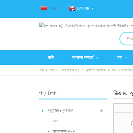
English
中文
বাড়ি
আমাদের সম্পর্কে
পণ্য
বাড়ি
পণ্য
জৈব সক্রিয় অণু
অ্যান্টিনিওপ্লাস্টিক
ডিএনএ অ্যালকিলেট
পণ্য বিভাগ
ডিএনএ অ্য
অ্যান্টিনিওপ্লাস্টিক
দুদক
অ্যাডেনোসিন A2A