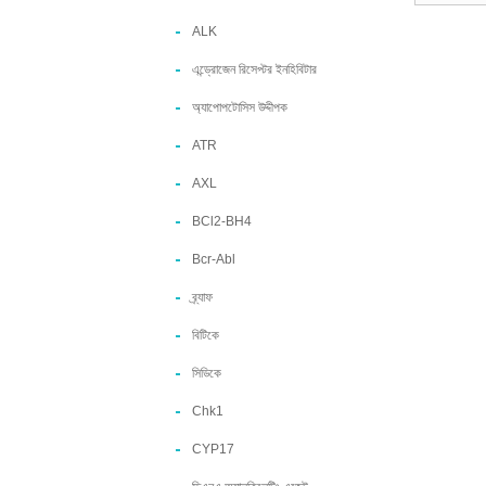
ALK
এন্ড্রোজেন রিসেপ্টর ইনহিবিটার
অ্যাপোপটোসিস উদ্দীপক
ATR
AXL
BCl2-BH4
Bcr-Abl
ব্র্যাফ
বিটিকে
সিডিকে
Chk1
CYP17