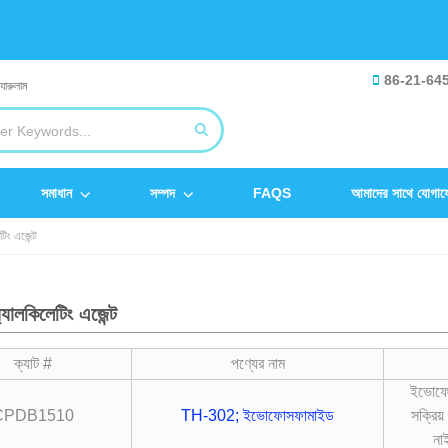
86-21-64
সমাধান
সম্পদ
FAQS
আমাদের সাথে যোগায
িং এজেন্ট
ালকিলেটিং এজেন্ট
ক্যাট #
পণ্যের নাম
ইভোফোস
CPDB1510
TH-302; ইভোফোসফামাইড
সক্রিয়
না