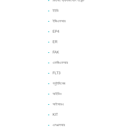
ডিএনএ অ্যালকিলেটিং এজেন্ট
ইইডি
ইজিএফআর
EP4
ER
FAK
এফজিএফআর
FLT3
গ্লুটামিনেজ
আইডিও
আইআরএ
KIT
এলএক্সআর