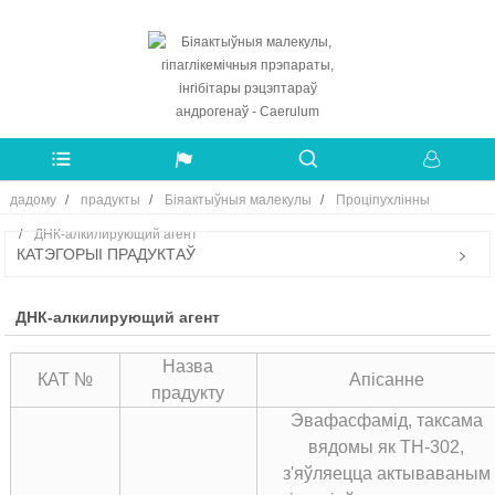
дадому
прадукты
Біяактыўныя малекулы
Проціпухлінны
ДНК-алкилирующий агент
КАТЭГОРЫІ ПРАДУКТАЎ
ДНК-алкилирующий агент
Назва
КАТ №
Апісанне
прадукту
Эвафасфамід, таксама
вядомы як TH-302,
з'яўляецца актываваным