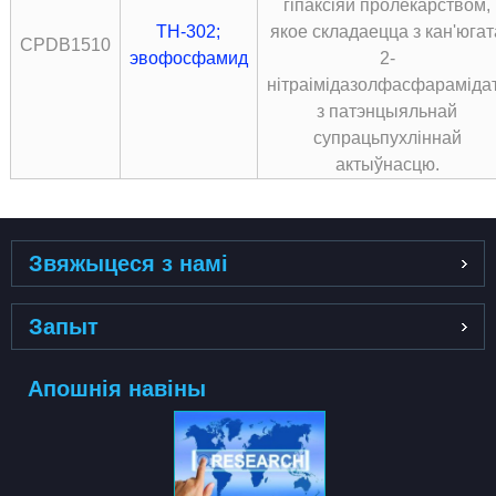
гіпаксіяй пролекарством,
ТН-302;
якое складаецца з кан'югат
CPDB1510
эвофосфамид
2-
нітраімідазолфасфараміда
з патэнцыяльнай
супрацьпухліннай
актыўнасцю.
Звяжыцеся з намі
Запыт
Апошнія навіны