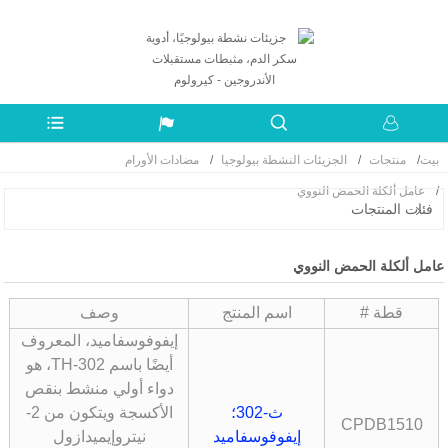
بيت
منتجات
الجزيئات النشطة بيولوجيا
مضادات الأورام
عامل ألكلة الحمض النووي
فئات المنتجات
عامل ألكلة الحمض النووي
قطة #
اسم المنتج
وصف
إيفوفوسفاميد، المعروف
أيضًا باسم TH-302، هو
دواء أولي منشط بنقص
ث-302؛
الأكسجة ويتكون من 2-
CPDB1510
إيفوفوسفاميد
نيتروإيميدازول