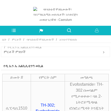
ቤት
ምርቶች
ባዮአክቲቭ ሞለኪውሎች
አንቲኖፕላስቲክ
የዲ ኤን ኤ አልኪሊቲንግ ወኪል
ምርቶች ምድቦች
የዲ ኤን ኤ አልኪሊቲንግ ወኪል
ድመት #
የምርት ስም
መግለጫ
Evofosfamide፣ TH-
302 በመባልም
የሚታወቀው፣ ባለ 2-
ኒትሮይሚዳዞል
TH-302;
ሲፒዲቢ1510
ፎስፎራሚዳት ኮንጁጌት