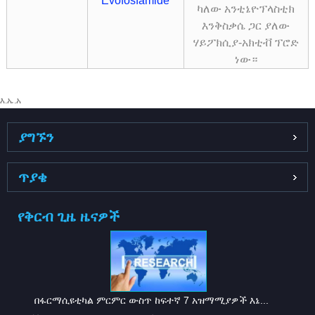
Evofosfamide
ካለው አንቲኔዮፕላስቲክ
እንቅስቃሴ ጋር ያለው
ሃይፖክሲያ-አክቲቭ ፕሮድ
ነው።
እ.ኤ.አ
ያግኙን
ጥያቄ
የቅርብ ጊዜ ዜናዎች
በፋርማሲዩቲካል ምርምር ውስጥ ከፍተኛ 7 አዝማሚያዎች እኔ...